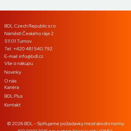
BDL Czech Republic s.r.o.
Náměstí Českého ráje 2
511 01 Turnov
Tel.:
+420 481 540 792
E-mail:
info@bdl.cz
Vše o nákupu
Novinky
O nás
Kariéra
BDL Plus
Kontakt
© 2026 BDL - Splňujeme požadavky mezinárodní normy