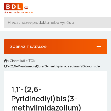
VŠE PRO VAŠI LABORATOŘ
ZOBRAZIT KATALOG
Chemikálie TCI
1,1'-(2,6-Pyridinediyl)bis(3-methylimidazolium) Dibromide
1,1'-(2,6-
Pyridinediyl)bis(3-
methylimidazolium)