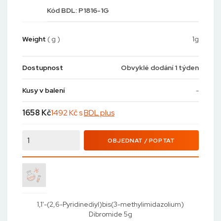
Kód
BDL: P1816-1G
Weight
( g )
1g
Dostupnost
Obvyklé dodání 1 týden
Kusy v balení
-
1658
Kč
1492 Kč s
BDL plus
OBJEDNAT / POPTAT
1,1'-(2,6-Pyridinediyl)bis(3-methylimidazolium)
Dibromide 5g