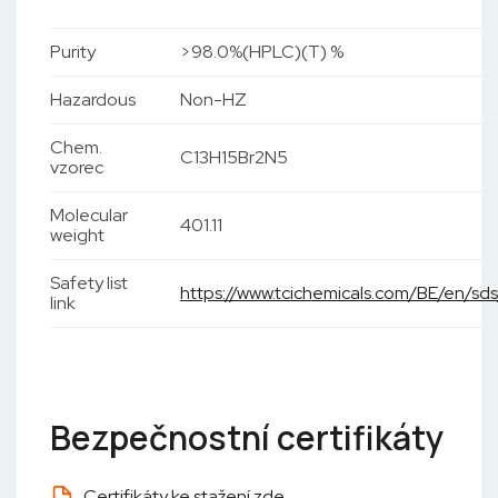
Purity
>98.0%(HPLC)(T) %
Hazardous
Non-HZ
Chem.
C13H15Br2N5
vzorec
Molecular
401.11
weight
Safety list
https://www.tcichemicals.com/BE/en/s
link
Bezpečnostní certifikáty
Certifikáty ke stažení zde