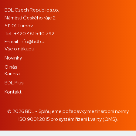
BDL Czech Republic s.r.o.
Náměstí Českého ráje 2
511 01 Turnov
Tel.:
+420 481 540 792
E-mail:
info@bdl.cz
Vše o nákupu
Novinky
O nás
Kariéra
BDL Plus
Kontakt
© 2026 BDL - Splňujeme požadavky mezinárodní normy
ISO 9001:2015 pro systém řízení kvality (QMS).