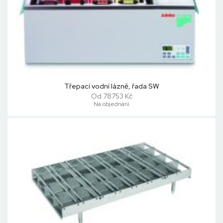
Třepací vodní lázně, řada SW
Od 78753 Kč
Na objednání