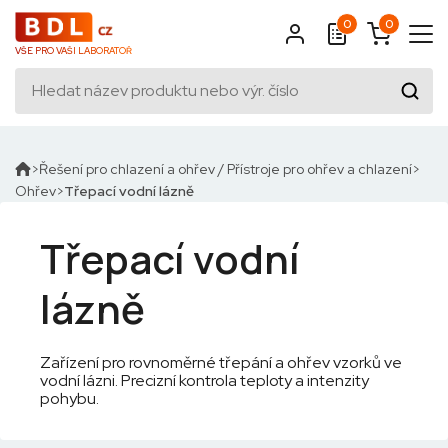
0
0
VŠE PRO VAŠI LABORATOŘ
Řešení pro chlazení a ohřev / Přístroje pro ohřev a chlazení
Ohřev
Třepací vodní lázně
Třepací vodní
lázně
Zařízení pro rovnoměrné třepání a ohřev vzorků ve
vodní lázni. Precizní kontrola teploty a intenzity
pohybu.