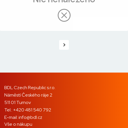
BDL Czech Republic s.r.o.
Náměstí Českého ráje 2
511 01 Turnov
Tel.:
+420 481 540 792
E-mail:
info@bdl.cz
Vše o nákupu