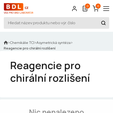
0
0
VŠE PRO VAŠI LABORATOŘ
Chemikálie TCI
Asymetrická syntéza
Reagencie pro chirální rozlišení
Reagencie pro
chirální rozlišení
Nic nenalezeno