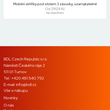
Mobilní skříňky pod stolem 3 zásuvky, uzamykatelné
Od 29129 Kč
Na objednání
BDL Czech Republic s.r.o.
Náměstí Českého ráje 2
511 01 Turnov
Tel.:
+420 481 540 792
E-mail:
info@bdl.cz
Vše o nákupu
Novinky
O nás