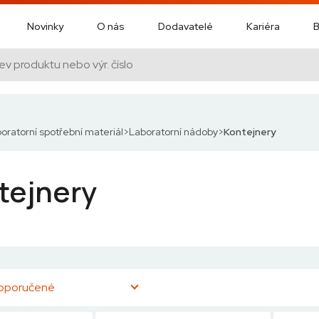
Novinky
O nás
Dodavatelé
Kariéra
B
oratorní spotřební materiál
Laboratorní nádoby
Kontejnery
tejnery
oporučené