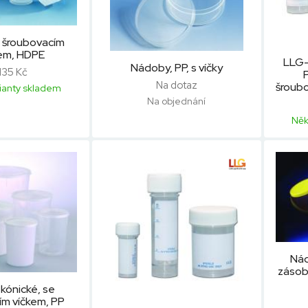
e šroubovacím
em, HDPE
LLG-
Nádoby, PP, s víčky
135 Kč
Na dotaz
šroub
ianty skladem
Na objednání
Něk
Nád
zásob
 kónické, se
ím víčkem, PP