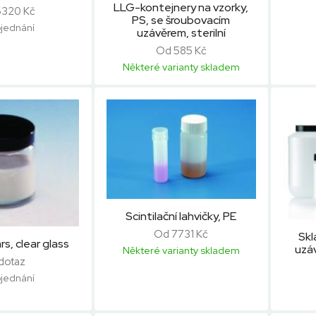
LLG-kontejnery na vzorky,
6320 Kč
PS, se šroubovacím
jednání
uzávěrem, sterilní
Od 585 Kč
Některé varianty skladem
Scintilační lahvičky, PE
Od 7731 Kč
Skl
s, clear glass
uzá
Některé varianty skladem
dotaz
jednání