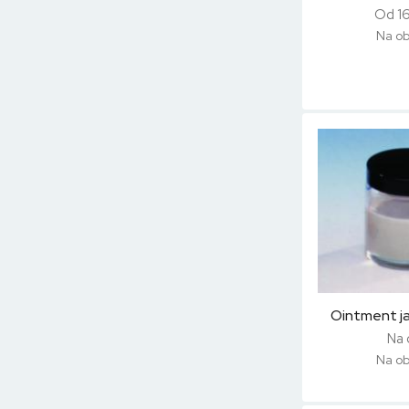
Od 1
Na ob
Ointment jar
Na 
Na ob