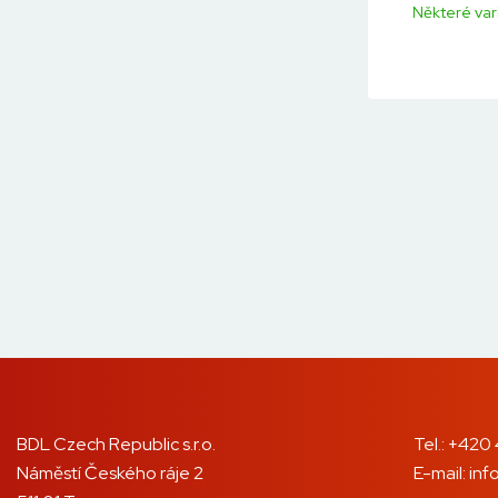
Některé var
BDL Czech Republic s.r.o.
Tel.:
+420 
Náměstí Českého ráje 2
E-mail:
inf