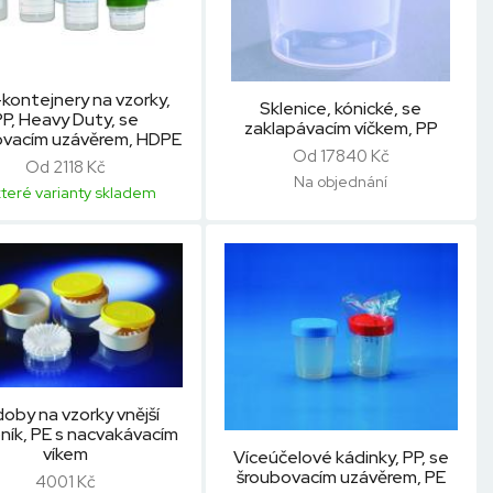
kontejnery na vzorky,
Sklenice, kónické, se
PP, Heavy Duty, se
zaklapávacím víčkem, PP
ovacím uzávěrem, HDPE
Od 17840 Kč
Od 2118 Kč
Na objednání
teré varianty skladem
oby na vzorky vnější
ník, PE s nacvakávacím
víkem
Víceúčelové kádinky, PP, se
šroubovacím uzávěrem, PE
4001 Kč