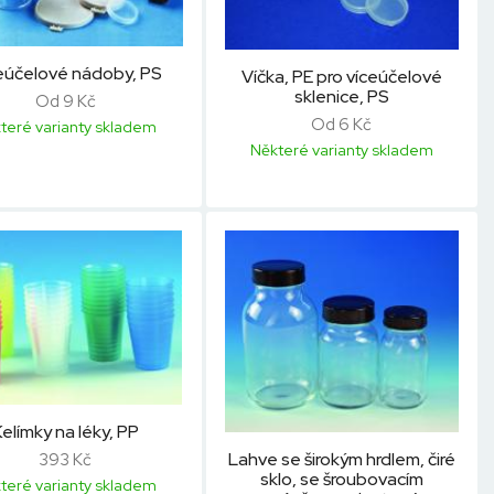
eúčelové nádoby, PS
Víčka, PE pro víceúčelové
sklenice, PS
Od 9 Kč
Od 6 Kč
teré varianty skladem
Některé varianty skladem
elímky na léky, PP
Lahve se širokým hrdlem, čiré
393 Kč
sklo, se šroubovacím
teré varianty skladem