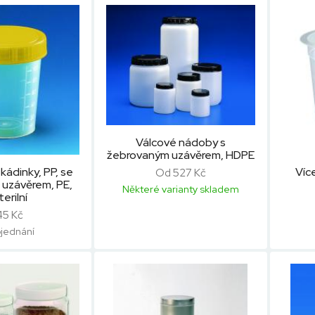
Válcové nádoby s
žebrovaným uzávěrem, HDPE
kádinky, PP, se
Víc
Od 527 Kč
 uzávěrem, PE,
Některé varianty skladem
erilní
45 Kč
jednání