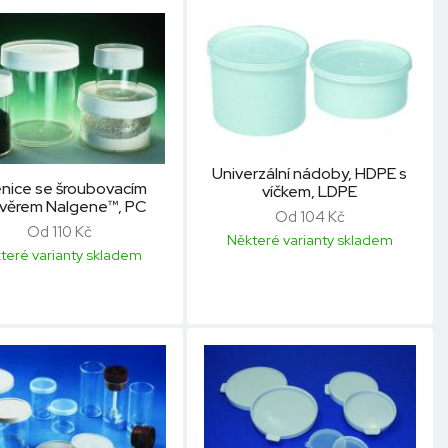
Univerzální nádoby, HDPE s
enice se šroubovacím
víčkem, LDPE
věrem Nalgene™, PC
Od 104 Kč
Od 110 Kč
Některé varianty skladem
teré varianty skladem