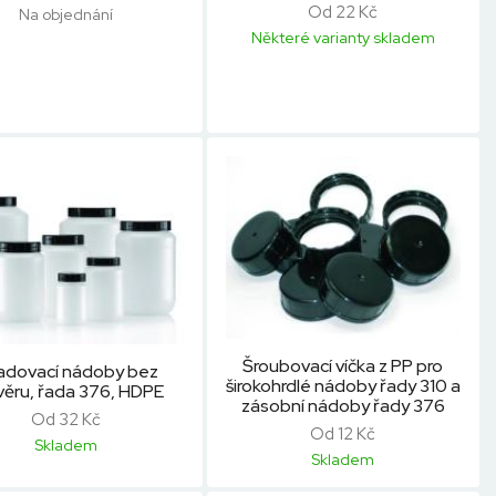
Od 22 Kč
Na objednání
Některé varianty skladem
Šroubovací víčka z PP pro
adovací nádoby bez
širokohrdlé nádoby řady 310 a
věru, řada 376, HDPE
zásobní nádoby řady 376
Od 32 Kč
Od 12 Kč
Skladem
Skladem