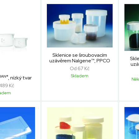
Sklenice se šroubovacím
Skl
uzávěrem Nalgene™, PPCO
uzá
Od 67 Kč
Skladem
RAN®
, nízký tvar
Něk
489 Kč
ladem