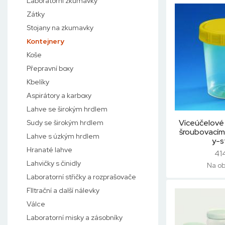
Laboratorní zkumavky
Zátky
Stojany na zkumavky
Kontejnery
Koše
Přepravní boxy
Kbelíky
Aspirátory a karboxy
Lahve se širokým hrdlem
Víceúčelové 
Sudy se širokým hrdlem
šroubovacím
Lahve s úzkým hrdlem
y-st
Hranaté lahve
41
Lahvičky s činidly
Na ob
Laboratorní střičky a rozprašovače
FIltrační a další nálevky
Válce
Laboratorní misky a zásobníky