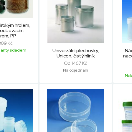
širokým hrdlem,
šroubovacím
rem, PP
309 Kč
Univerzální plechovky,
Nád
ianty skladem
Unicon, čistý hliník
nac
Od 1467 Kč
Na objednání
Něk