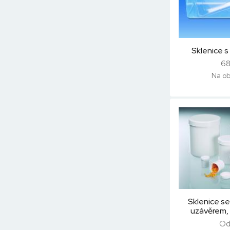
Sklenice s
68
Na ob
Sklenice s
uzávěrem
Od