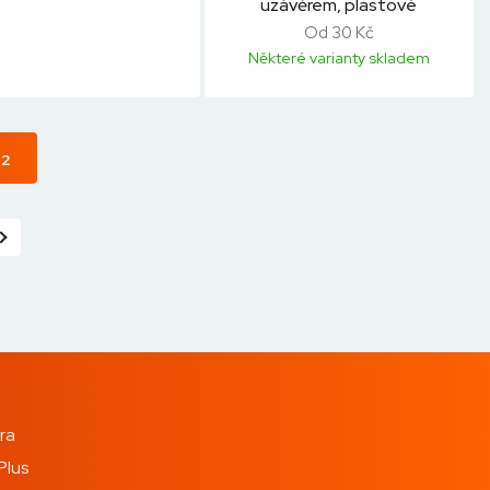
uzávěrem, plastové
Od 30 Kč
Některé varianty skladem
32
ra
Plus