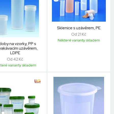
Sklenice s uzávěrem, PE
Od 21 Kč
Některé varianty skladem
oby na vzorky, PP s
vakávacím uzávěrem,
LDPE
Od 42 Kč
teré varianty skladem