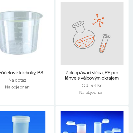
eúčelové kádinky, PS
Zaklapávací víčka, PE pro
láhve s válcovým okrajem
Na dotaz
Od 194 Kč
Na objednání
Na objednání