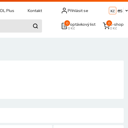
DL Plus
Kontakt
Přihlásit se
Kč
CS
0
0
Poptávkový list
E-shop
0 Kč
0 Kč