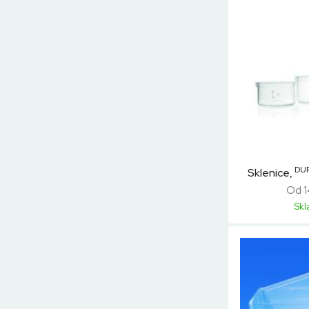
DU
Sklenice,
Od 1
Sk