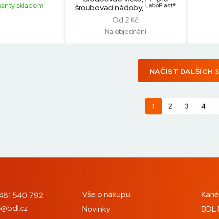
ianty skladem
LaboPlast®
šroubovací nádoby,
Od 2 Kč
Na objednání
NAČÍST DALŠÍCH 
1
2
3
4
Vše o nákupu
Karié
481 540 792
o@bdl.cz
Novinky
BDL 