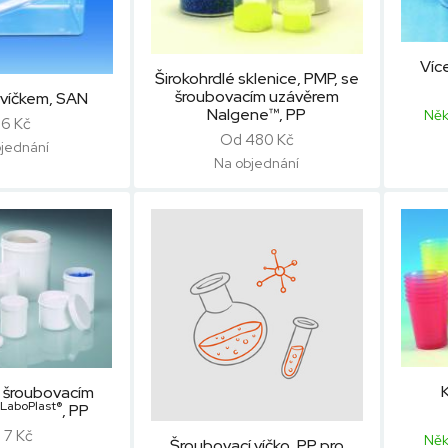
Víc
Širokohrdlé sklenice, PMP, se
šroubovacím uzávěrem
 víčkem, SAN
Nalgene™, PP
Něk
6 Kč
Od 480 Kč
jednání
Na objednání
K
e šroubovacím
LaboPlast®
,
, PP
 7 Kč
Něk
Šroubovací víčko, PP pro