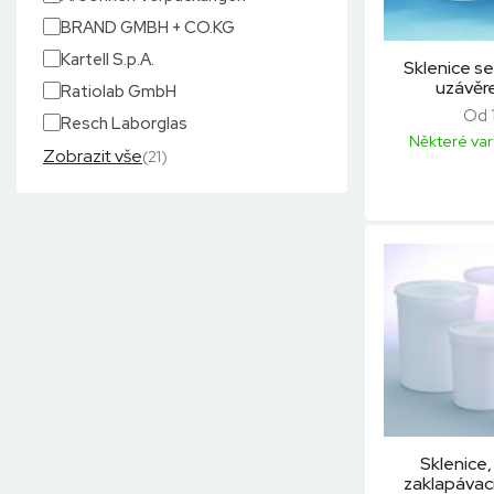
BRAND GMBH + CO.KG
Kartell S.p.A.
Sklenice s
uzávěr
Ratiolab GmbH
Od 
Resch Laborglas
Některé var
Zobrazit vše
(21)
Sklenice,
zaklapávac