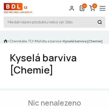
0
0
VŠE PRO VAŠI LABORATOŘ
Chemikálie TCI
Mořidla a barviva
Kyselá barviva [Chemie]
Kyselá barviva
[Chemie]
Nic nenalezeno