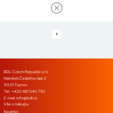
BDL Czech Republic s.r.o.
Náměstí Českého ráje 2
511 01 Turnov
Tel.:
+420 481 540 792
E-mail:
info@bdl.cz
Vše o nákupu
Novinky