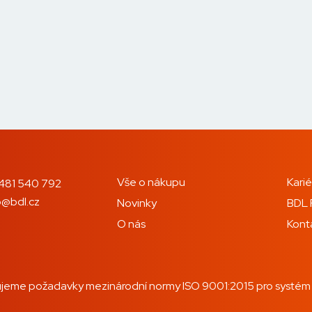
Vše o nákupu
Karié
481 540 792
o@bdl.cz
Novinky
BDL 
O nás
Kont
jeme požadavky mezinárodní normy ISO 9001:2015 pro systém ří