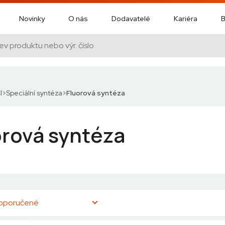
Novinky
O nás
Dodavatelé
Kariéra
B
I
Speciální syntéza
Fluorová syntéza
orová syntéza
oporučené