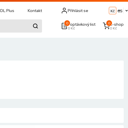
DL Plus
Kontakt
Přihlásit se
Kč
CS
0
0
Poptávkový list
E-shop
0 Kč
0 Kč