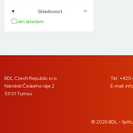
Skladovost
Jen skladem
BDL Czech Republic s.r.o.
Tel.:
+420 
Náměstí Českého ráje 2
E-mail:
inf
511 01 Turnov
© 2026 BDL - Splňu