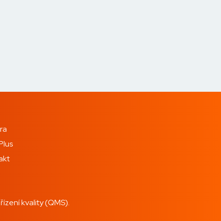
ra
Plus
akt
zení kvality (QMS).