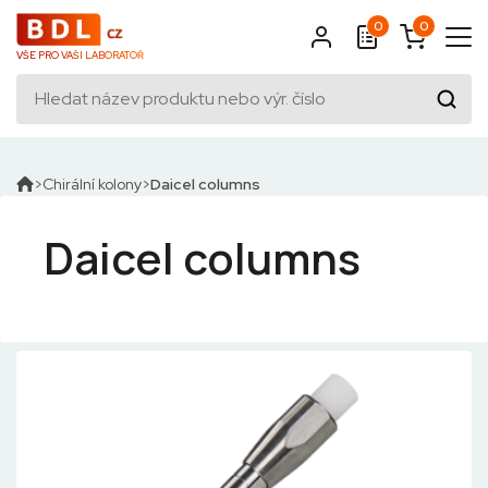
0
0
VŠE PRO VAŠI LABORATOŘ
Chirální kolony
Daicel columns
Daicel columns