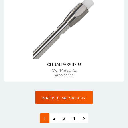
CHIRALPAK® ID-U
Od 44850 Kč
Na objednání
NAČÍST DALŠÍCH 32
1
2
3
4