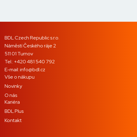
BDL Czech Republic s.r.o.
Náměstí Českého ráje 2
511 01 Turnov
Tel.:
+420 481 540 792
E-mail:
info@bdl.cz
Vše o nákupu
Novinky
O nás
Kariéra
BDL Plus
Kontakt