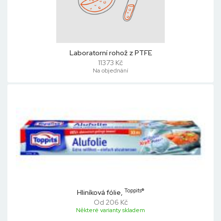
Laboratorní rohož z PTFE
11373 Kč
Na objednání
Toppits®
Hliníková fólie,
Od 206 Kč
Některé varianty skladem