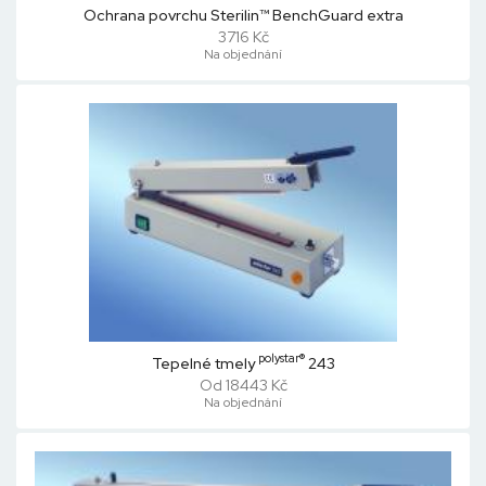
Ochrana povrchu Sterilin™ BenchGuard extra
3716 Kč
Na objednání
polystar®
Tepelné tmely
243
Od 18443 Kč
Na objednání