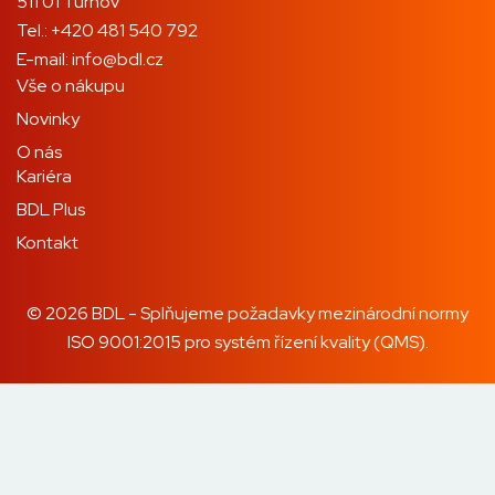
511 01 Turnov
Tel.:
+420 481 540 792
E-mail:
info@bdl.cz
Vše o nákupu
Novinky
O nás
Kariéra
BDL Plus
Kontakt
© 2026 BDL - Splňujeme požadavky mezinárodní normy
ISO 9001:2015 pro systém řízení kvality (QMS).