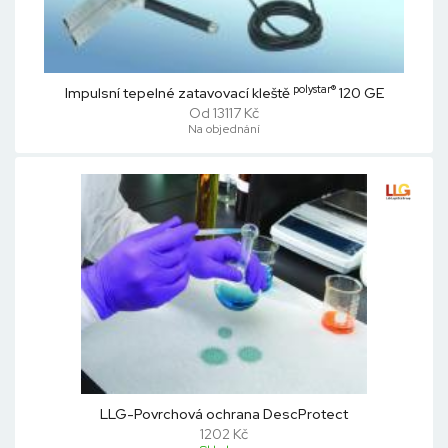
polystar®
Impulsní tepelné zatavovací kleště
120 GE
Od 13117 Kč
Na objednání
LLG-Povrchová ochrana DescProtect
1202 Kč