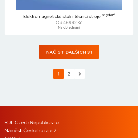
polystar®
Elektromagnetické stolní těsnicí stroje
Od 46982 Kč
Na objednání
NAČÍST DALŠÍCH 31
1
2
BDL Czech Republic s.r.o.
Náměstí Českého ráje 2