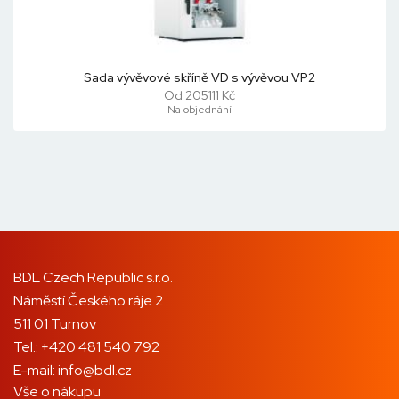
Sada vývěvové skříně VD s vývěvou VP2
Od 205111 Kč
Na objednání
BDL Czech Republic s.r.o.
Náměstí Českého ráje 2
511 01 Turnov
Tel.:
+420 481 540 792
E-mail:
info@bdl.cz
Vše o nákupu