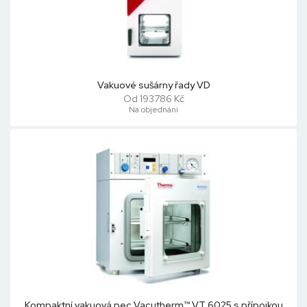
Vakuové sušárny řady VD
Od 193786 Kč
Na objednání
Kompaktní vakuová pec Vacutherm™ VT 6025 s přípojkou