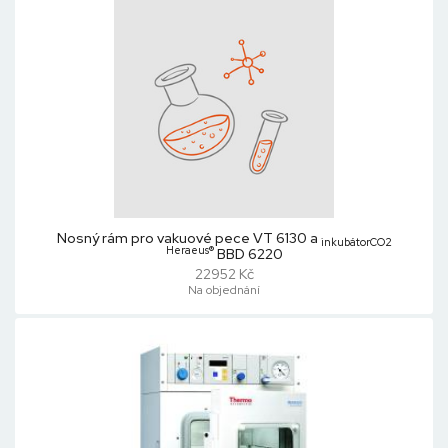
Nosný rám pro vakuové pece VT 6130 a
inkubátorCO2
Heraeus®
BBD 6220
22952 Kč
Na objednání