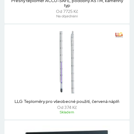
Přesný teploměr ACCU-SAFE, podobný ASTM, kamenný
typ
Od 7725 Kč
Na objednání
LLG Teploměry pro všeobecné použití, červená náplň
Od 374 Kč
Skladem