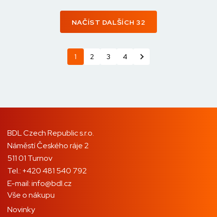
NAČÍST DALŠÍCH 32
1
2
3
4
BDL Czech Republic s.r.o.
Náměstí Českého ráje 2
511 01 Turnov
Tel.:
+420 481 540 792
E-mail:
info@bdl.cz
Vše o nákupu
Novinky