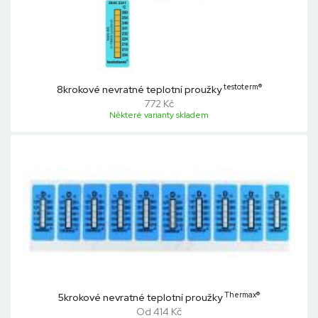
testoterm®
8krokové nevratné teplotní proužky
772 Kč
Některé varianty skladem
Thermax®
5krokové nevratné teplotní proužky
Od 414 Kč