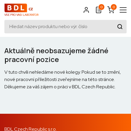
0
0
VŠE PRO VAŠI LABORATOŘ
Aktuálně neobsazujeme žádné
pracovní pozice
V tuto chvíli nehledáme nové kolegy. Pokud se to změní,
nové pracovní příležitosti zveřejníme na této stránce.
Děkujeme za váš zájem o práci v BDL Czech Republic.
BDL Czech Republic s.r.o.