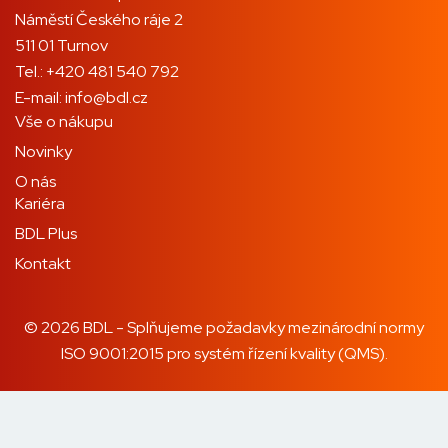
Náměstí Českého ráje 2
511 01 Turnov
Tel.:
+420 481 540 792
E-mail:
info@bdl.cz
Vše o nákupu
Novinky
O nás
Kariéra
BDL Plus
Kontakt
© 2026 BDL - Splňujeme požadavky mezinárodní normy
ISO 9001:2015 pro systém řízení kvality (QMS).