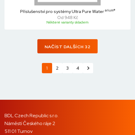
arium®
Příslušenství pro systémy Ultra Pure Water
Od 948 Kč
Některé varianty skladem
NAČÍST DALŠÍCH 32
1
2
3
4
BDL Czech Republic s.r.o.
Náměstí Českého ráje 2
511 01 Turnov