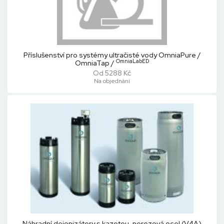
Příslušenství pro systémy ultračisté vody OmniaPure /
OmniaLabED
OmniaTap /
Od 5288 Kč
Na objednání
Náhradní deionizátory s kazetou, nerezová ocel (V4A)