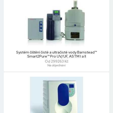
Systém čištění čisté a ultračisté vody Barnstead™
Smart2Pure™ Pro UV/UF, ASTM I a II
Od 299263 Kč
Na objednání