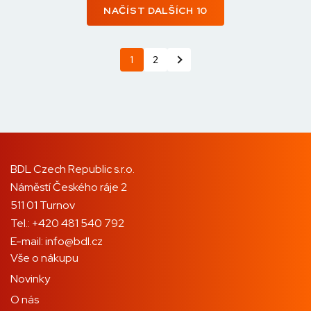
NAČÍST DALŠÍCH 10
1
2
BDL Czech Republic s.r.o.
Náměstí Českého ráje 2
511 01 Turnov
Tel.:
+420 481 540 792
E-mail:
info@bdl.cz
Vše o nákupu
Novinky
O nás