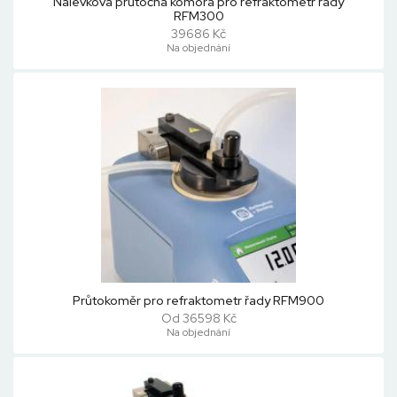
Nálevková průtočná komora pro refraktometr řady
RFM300
39686 Kč
Na objednání
Průtokoměr pro refraktometr řady RFM900
Od 36598 Kč
Na objednání