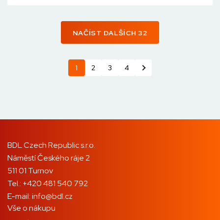
NAČÍST DALŠÍCH 32
1
2
3
4
BDL Czech Republic s.r.o.
Náměstí Českého ráje 2
511 01 Turnov
Tel.:
+420 481 540 792
E-mail:
info@bdl.cz
Vše o nákupu