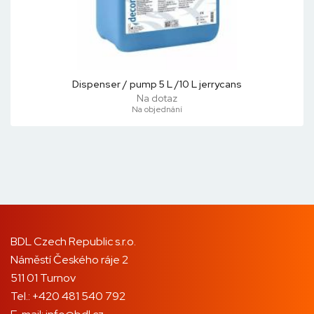
Dispenser / pump 5 L /10 L jerrycans
Na dotaz
Na objednání
BDL Czech Republic s.r.o.
Náměstí Českého ráje 2
511 01 Turnov
Tel.:
+420 481 540 792