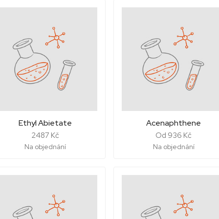
Ethyl Abietate
Acenaphthene
2487 Kč
Od 936 Kč
Na objednání
Na objednání