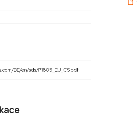
als.com/BE/en/sds/P1805_EU_CS.pdf
ikace