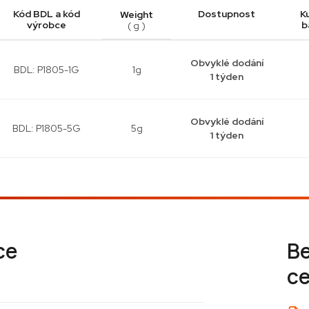
Kód BDL a kód
Dostupnost
K
Weight
výrobce
b
( g )
Obvyklé dodání
BDL: P1805-1G
1g
1 týden
Obvyklé dodání
BDL: P1805-5G
5g
1 týden
ce
B
ce