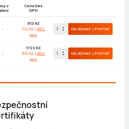
usy v
Cena bez
alení
DPH
813
Kč
-
732 Kč s
BDL
OBJEDNAT / POPTAT
plus
1723
Kč
-
1551 Kč s
BDL
OBJEDNAT / POPTAT
plus
ezpečnostní
rtifikáty