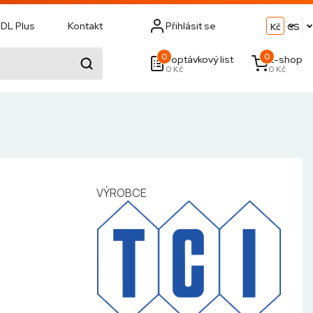
DL Plus
Kontakt
Přihlásit se
Kč
CS
0
0
Poptávkový list
E-shop
0 Kč
0 Kč
l
VÝROBCE