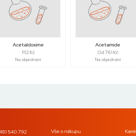
Acetaldoxime
Acetamide
1112 Kč
Od 761 Kč
Na objednání
Na objednání
Vše o nákupu
Karié
481 540 792