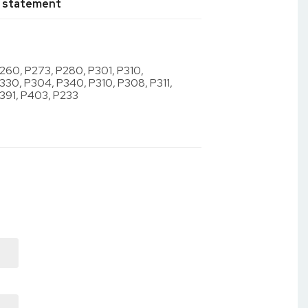
 statement
260, P273, P280, P301, P310,
330, P304, P340, P310, P308, P311,
391, P403, P233