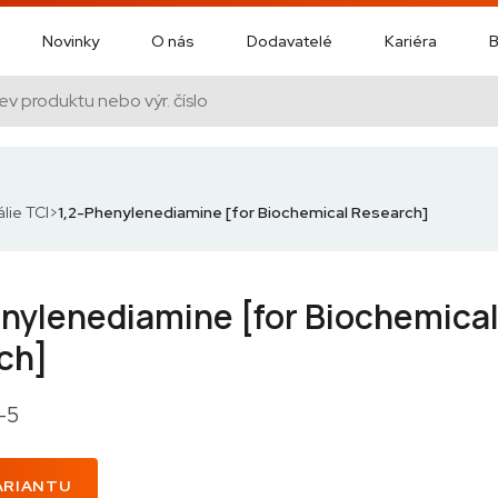
Novinky
O nás
Dodavatelé
Kariéra
B
lie TCI
1,2-Phenylenediamine [for Biochemical Research]
nylenediamine [for Biochemica
ch]
-5
ARIANTU