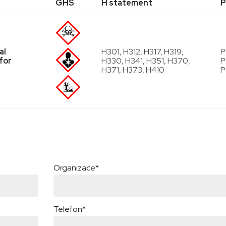
GHS
H statement
P
al
H301, H312, H317, H319,
P
for
H330, H341, H351, H370,
P
H371, H373, H410
P
Organizace*
Telefon*