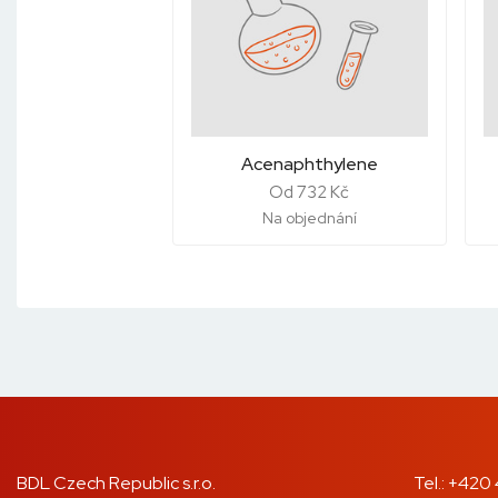
Acenaphthylene
Od 732 Kč
Na objednání
BDL Czech Republic s.r.o.
Tel.:
+420 