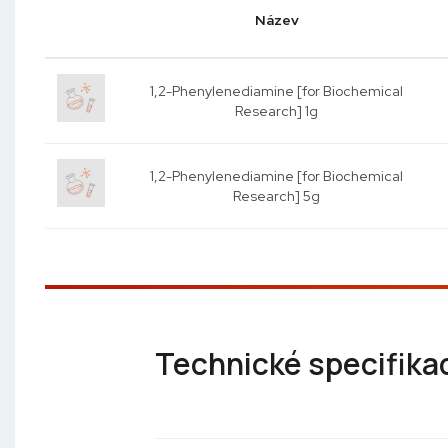
Název
1,2-Phenylenediamine [for Biochemical
Research] 1g
1,2-Phenylenediamine [for Biochemical
Research] 5g
Technické specifika