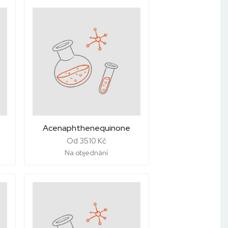
Acenaphthenequinone
Od 3510 Kč
Na objednání