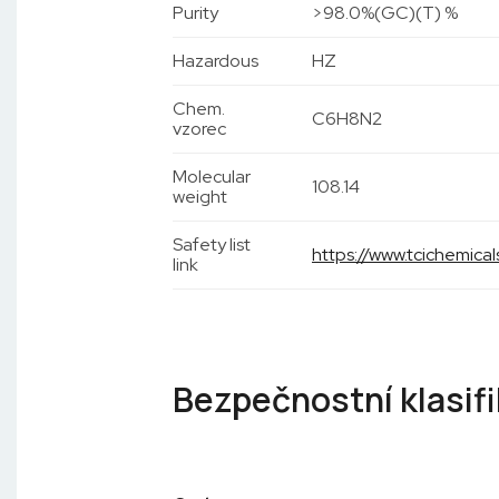
Purity
>98.0%(GC)(T) %
Hazardous
HZ
Chem.
C6H8N2
vzorec
Molecular
108.14
weight
Safety list
https://www.tcichemic
link
Bezpečnostní klasif