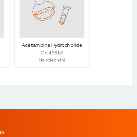
Acetamidine Hydrochloride
Od 468 Kč
Na objednání
ra