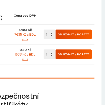
 v
Cena bez DPH
ní
8483
Kč
7635 Kč s
BDL
OBJEDNAT / POPTAT
plus
1820
Kč
1638 Kč s
BDL
OBJEDNAT / POPTAT
plus
ezpečnostní
rtifikáty