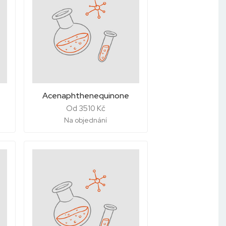
Acenaphthenequinone
Od 3510 Kč
Na objednání