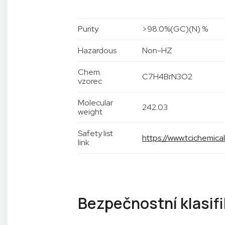
Purity
>98.0%(GC)(N) %
Hazardous
Non-HZ
Chem.
C7H4BrN3O2
vzorec
Molecular
242.03
weight
Safety list
https://www.tcichemic
link
Bezpečnostní klasif