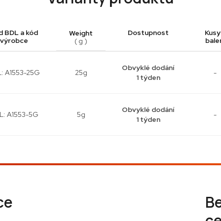
d BDL a kód
Dostupnost
Kusy
Weight
výrobce
bale
( g )
Obvyklé dodání
: A1553-25G
25g
-
1 týden
Obvyklé dodání
L: A1553-5G
5g
-
1 týden
ce
B
ce