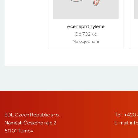
Acenaphthylene
Od 732 Kč
Na objednání
BDL Czech Republic s.r.o.
Tel.:
+420 
Náměstí Českého ráje 2
E-mail:
inf
511 01 Turnov