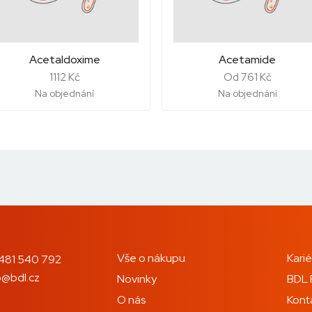
Acetaldoxime
Acetamide
1112 Kč
Od 761 Kč
Na objednání
Na objednání
Vše o nákupu
Karié
481 540 792
o@bdl.cz
Novinky
BDL 
O nás
Kont