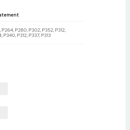
tatement
, P264, P280, P302, P352, P312,
, P340, P312, P337, P313