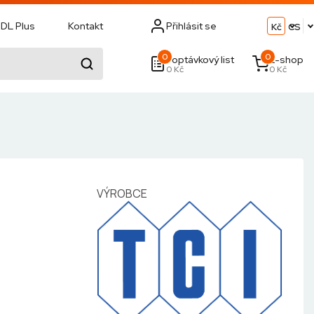
DL Plus
Kontakt
Přihlásit se
Kč
CS
0
0
Poptávkový list
E-shop
0 Kč
0 Kč
VÝROBCE