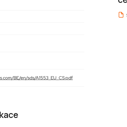
als.com/BE/en/sds/A1553_EU_CS.pdf
ikace