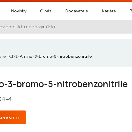
Novinky
O nás
Dodavatelé
Kariéra
B
lie TCI
2-Amino-3-bromo-5-nitrobenzonitrile
o-3-bromo-5-nitrobenzonitrile
-94-4
ARIANTU