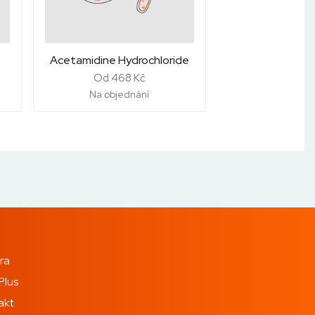
Acetamidine Hydrochloride
Od 468 Kč
Na objednání
ra
Plus
akt