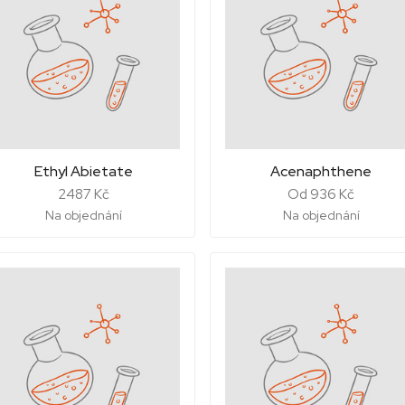
Ethyl Abietate
Acenaphthene
2487 Kč
Od 936 Kč
Na objednání
Na objednání