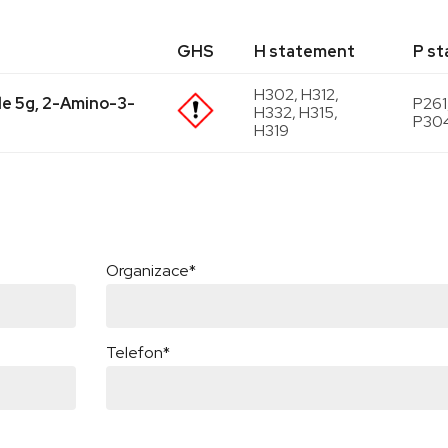
GHS
H statement
P s
H302, H312,
e 5g, 2-Amino-3-
P261
H332, H315,
P304
H319
Organizace*
Telefon*