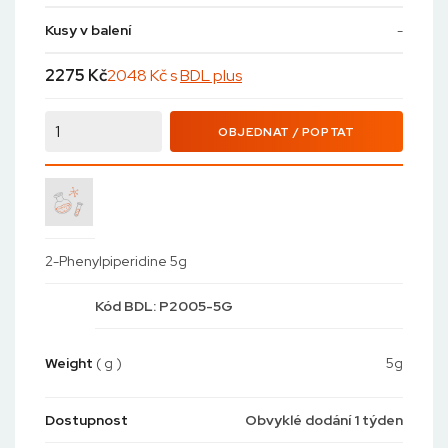
Kusy v balení
-
2275
Kč
2048 Kč s
BDL plus
OBJEDNAT / POPTAT
2-Phenylpiperidine 5g
Kód
BDL: P2005-5G
Weight
( g )
5g
Dostupnost
Obvyklé dodání 1 týden