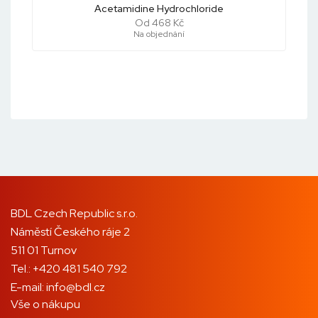
Acetamidine Hydrochloride
Od 468 Kč
Na objednání
BDL Czech Republic s.r.o.
Náměstí Českého ráje 2
511 01 Turnov
Tel.:
+420 481 540 792
E-mail:
info@bdl.cz
Vše o nákupu