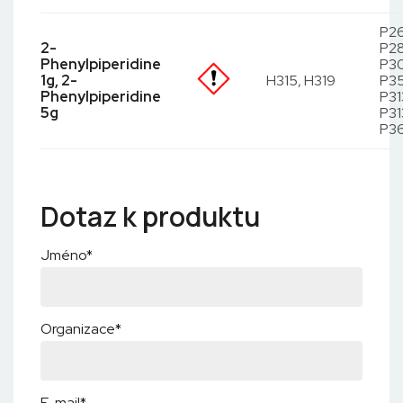
P26
2-
P2
Phenylpiperidine
P30
1g, 2-
H315, H319
P35
Phenylpiperidine
P31
5g
P31
P3
Dotaz k produktu
Jméno*
Organizace*
E-mail*