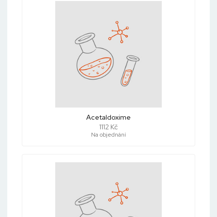
Acetaldoxime
1112 Kč
Na objednání