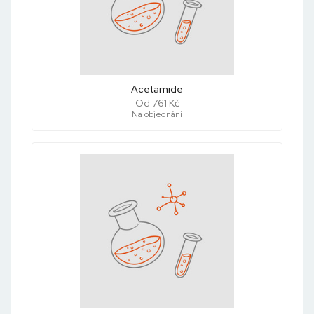
Acetamide
Od 761 Kč
Na objednání