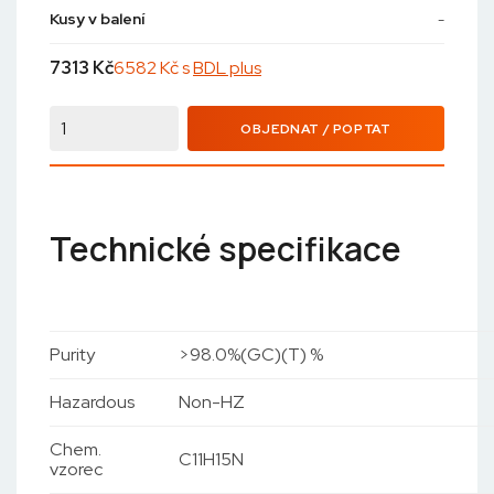
Kusy v balení
-
7313
Kč
6582 Kč s
BDL plus
OBJEDNAT / POPTAT
Technické specifikace
Purity
>98.0%(GC)(T) %
Hazardous
Non-HZ
Chem.
C11H15N
vzorec