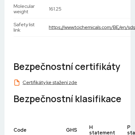
Molecular
161.25
weight
Safety list
https://www.tcichemicals.com/BE/en/
link
Bezpečnostní certifikáty
Certifikáty ke stažení zde
Bezpečnostní klasifikace
H
P
Code
GHS
statement
st