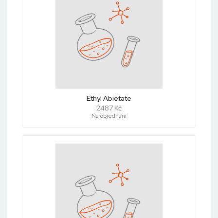
Ethyl Abietate
2487 Kč
Na objednání