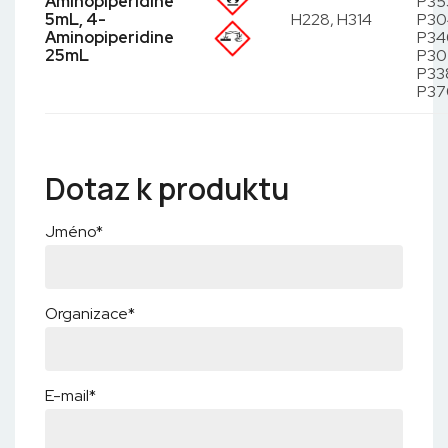
Aminopiperidine
P35
5mL, 4-
H228, H314
P30
Aminopiperidine
P34
25mL
P305
P338
P37
Dotaz k produktu
Jméno*
Organizace*
E-mail*