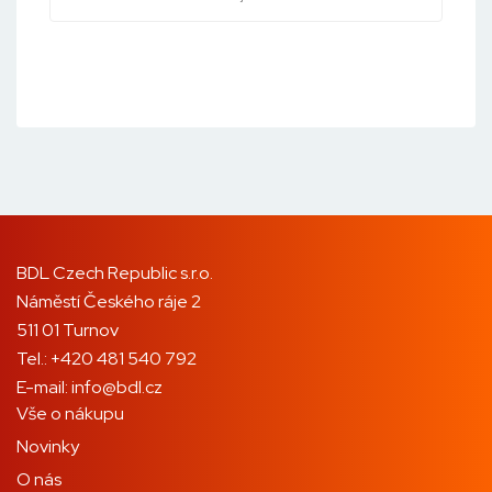
BDL Czech Republic s.r.o.
Náměstí Českého ráje 2
511 01 Turnov
Tel.:
+420 481 540 792
E-mail:
info@bdl.cz
Vše o nákupu
Novinky
O nás