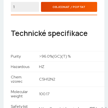
OBJEDNAT / POPTAT
Technické specifikace
Purity
>96.0%(GC)(T) %
Hazardous
HZ
Chem.
C5H12N2
vzorec
Molecular
100.17
weight
Safety list