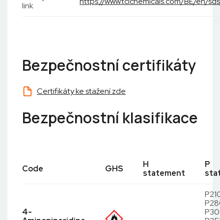
https://www.tcichemicals.com/BE/en/s
link
Bezpečnostní certifikáty
Certifikáty ke stažení zde
Bezpečnostní klasifikace
H
P
Code
GHS
statement
sta
P21
P28
4-
P303