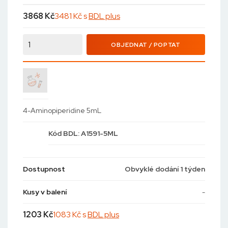
3868
Kč
3481 Kč s
BDL plus
OBJEDNAT / POPTAT
4-Aminopiperidine 5mL
Kód
BDL: A1591-5ML
Dostupnost
Obvyklé dodání 1 týden
Kusy v balení
-
1203
Kč
1083 Kč s
BDL plus