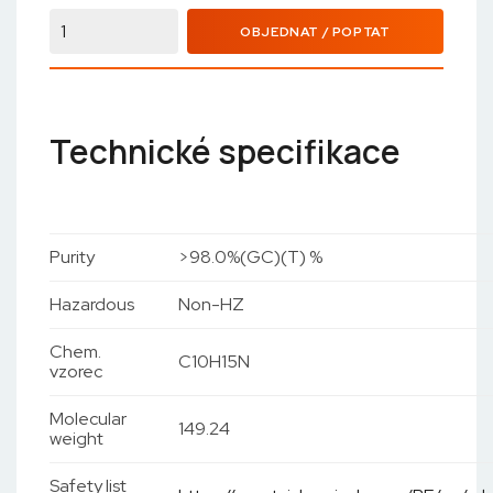
OBJEDNAT / POPTAT
Technické specifikace
Purity
>98.0%(GC)(T) %
Hazardous
Non-HZ
Chem.
C10H15N
vzorec
Molecular
149.24
weight
Safety list