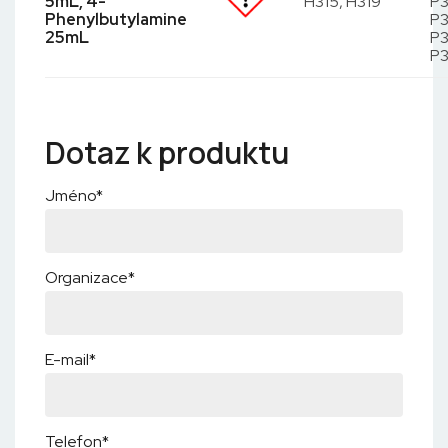
5mL, 4-
H315, H319
P3
Phenylbutylamine
P3
25mL
P3
P
Dotaz k produktu
Jméno*
Organizace*
E-mail*
Telefon*