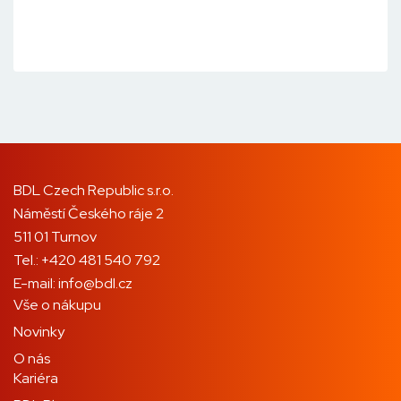
BDL Czech Republic s.r.o.
Náměstí Českého ráje 2
511 01 Turnov
Tel.:
+420 481 540 792
E-mail:
info@bdl.cz
Vše o nákupu
Novinky
O nás
Kariéra