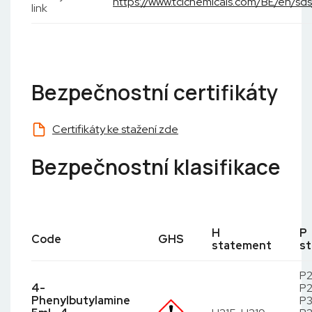
https://www.tcichemicals.com/BE/en/sd
link
Bezpečnostní certifikáty
Certifikáty ke stažení zde
Bezpečnostní klasifikace
H
P
Code
GHS
statement
s
P2
4-
P2
Phenylbutylamine
P3