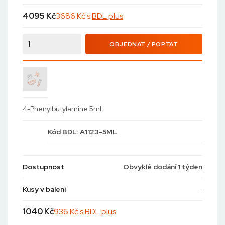
4095
Kč
3686 Kč s
BDL plus
OBJEDNAT / POPTAT
4-Phenylbutylamine 5mL
Kód
BDL: A1123-5ML
Dostupnost
Obvyklé dodání 1 týden
Kusy v balení
-
1040
Kč
936 Kč s
BDL plus