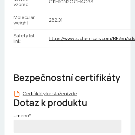
C11H10N2O.CH4O3S
vzorec
Molecular
282.31
weight
Safety list
https://www.tcichemicals.com/BE/en/sd
link
Bezpečnostní certifikáty
Certifikáty ke stažení zde
Dotaz k produktu
Jméno*