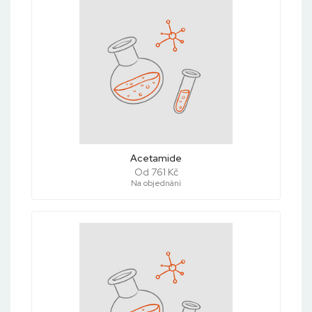
Acetamide
Od 761 Kč
Na objednání