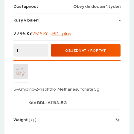
Dostupnost
Obvyklé dodání 1 týden
Kusy v balení
-
2795
Kč
2516 Kč s
BDL plus
OBJEDNAT / POPTAT
6-Amidino-2-naphthol Methanesulfonate 5g
Kód
BDL: A1193-5G
Weight
( g )
5g