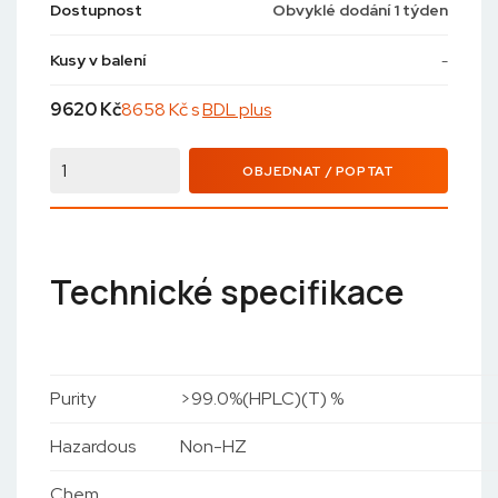
Dostupnost
Obvyklé dodání 1 týden
Kusy v balení
-
9620
Kč
8658 Kč s
BDL plus
OBJEDNAT / POPTAT
Technické specifikace
Purity
>99.0%(HPLC)(T) %
Hazardous
Non-HZ
Chem.