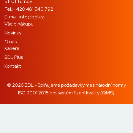
511 01 Turnov
Tel.:
+420 481 540 792
E-mail:
info@bdl.cz
Vše o nákupu
Novinky
O nás
Kariéra
BDL Plus
Kontakt
© 2026 BDL - Splňujeme požadavky mezinárodní normy
ISO 9001:2015 pro systém řízení kvality (QMS).