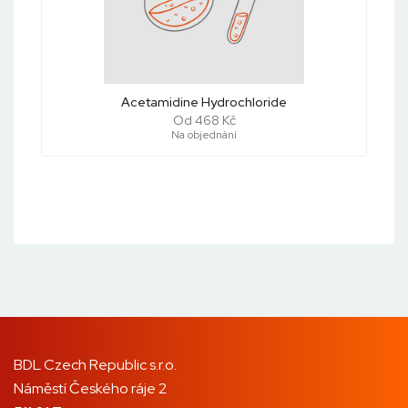
Acetamidine Hydrochloride
Od 468 Kč
Na objednání
BDL Czech Republic s.r.o.
Náměstí Českého ráje 2