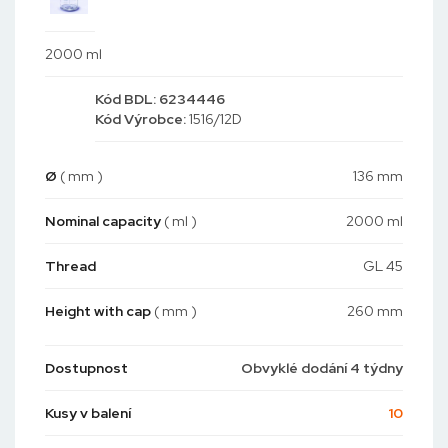
2000 ml
Kód
BDL: 6234446
Kód
Výrobce:
1516/12D
Ø
( mm )
136 mm
Nominal capacity
( ml )
2000 ml
Thread
GL 45
Height with cap
( mm )
260 mm
Dostupnost
Obvyklé dodání 4 týdny
Kusy v balení
10