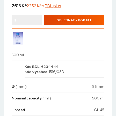
2613
Kč
2352 Kč s
BDL plus
OBJEDNAT / POPTAT
500 ml
Kód
BDL: 6234444
Kód
Výrobce:
1516/08D
Ø
( mm )
86 mm
Nominal capacity
( ml )
500 ml
Thread
GL 45