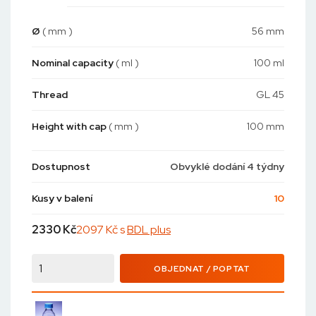
Ø
( mm )
56 mm
Nominal capacity
( ml )
100 ml
Thread
GL 45
Height with cap
( mm )
100 mm
Dostupnost
Obvyklé dodání 4 týdny
Kusy v balení
10
2330
Kč
2097 Kč s
BDL plus
OBJEDNAT / POPTAT