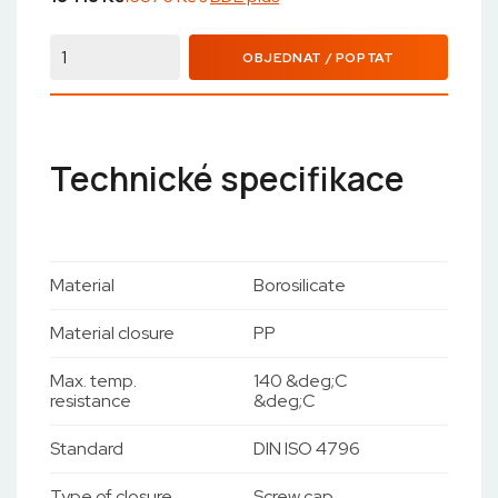
OBJEDNAT / POPTAT
Technické specifikace
Material
Borosilicate
Material closure
PP
Max. temp.
140 &deg;C
resistance
&deg;C
Standard
DIN ISO 4796
Type of closure
Screw cap