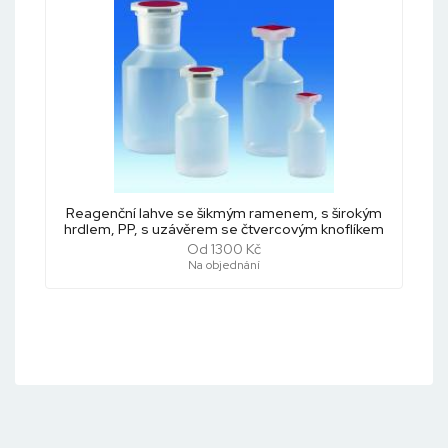
Reagenční lahve se šikmým ramenem, s širokým
hrdlem, PP, s uzávěrem se čtvercovým knoflíkem
Od 1300 Kč
Na objednání