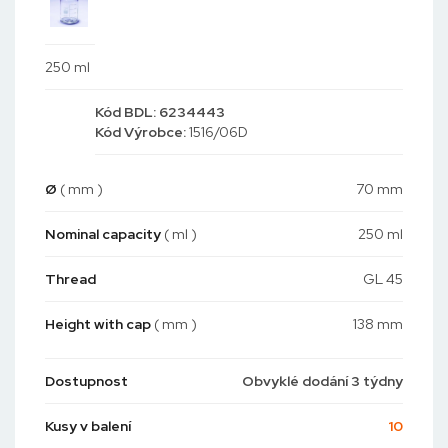
250 ml
Kód
BDL: 6234443
Kód
Výrobce:
1516/06D
Ø
( mm )
70 mm
Nominal capacity
( ml )
250 ml
Thread
GL 45
Height with cap
( mm )
138 mm
Dostupnost
Obvyklé dodání 3 týdny
Kusy v balení
10