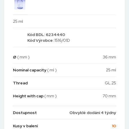
25 ml
Kód
BDL: 6234440
Kód
Výrobce:
1516/01D
Ø
( mm )
36 mm
Nominal capacity
( ml )
25 ml
Thread
GL 25
Height with cap
( mm )
70 mm
Dostupnost
Obvyklé dodání 4 týdny
Kusy v balení
10