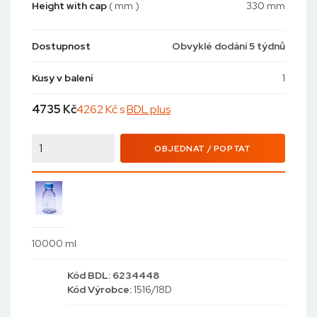
Height with cap
( mm )
330 mm
Dostupnost
Obvyklé dodání 5 týdnů
Kusy v balení
1
4735
Kč
4262 Kč s
BDL plus
OBJEDNAT / POPTAT
10000 ml
Kód
BDL: 6234448
Kód
Výrobce:
1516/18D