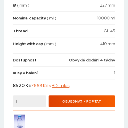
Ø
( mm )
227 mm
Nominal capacity
( ml )
10000 ml
Thread
GL 45
Height with cap
( mm )
410 mm
Dostupnost
Obvyklé dodání 4 týdny
Kusy v balení
1
8520
Kč
7668 Kč s
BDL plus
OBJEDNAT / POPTAT