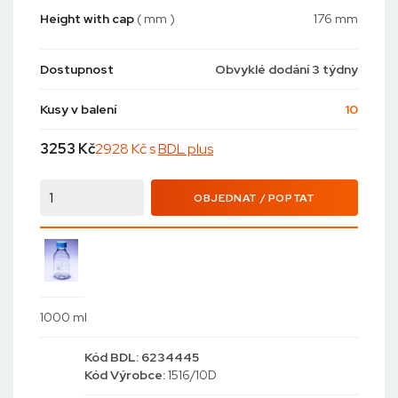
Height with cap
( mm )
176 mm
Dostupnost
Obvyklé dodání 3 týdny
Kusy v balení
10
3253
Kč
2928 Kč s
BDL plus
OBJEDNAT / POPTAT
1000 ml
Kód
BDL: 6234445
Kód
Výrobce:
1516/10D