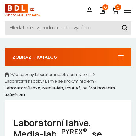
0
0
VŠE PRO VAŠI LABORATOŘ
ZOBRAZIT KATALOG
Všeobecný laboratorní spotřební materiál
Laboratorní nádoby
Lahve se širokým hrdlem
Laboratorní lahve, Media-lab, PYREX®, se šroubovacím
uzávěrem
Laboratorní lahve,
PYREX®
Media-lab,
, se