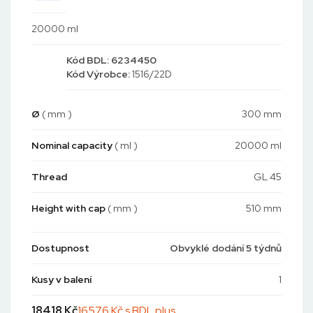
20000 ml
Kód
BDL: 6234450
Kód
Výrobce:
1516/22D
Ø
( mm )
300 mm
Nominal capacity
( ml )
20000 ml
Thread
GL 45
Height with cap
( mm )
510 mm
Dostupnost
Obvyklé dodání 5 týdnů
Kusy v balení
1
18418
Kč
16576 Kč s
BDL plus