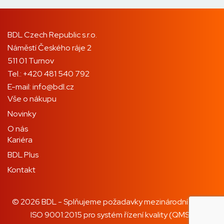
BDL Czech Republic s.r.o.
Náměstí Českého ráje 2
511 01 Turnov
Tel.:
+420 481 540 792
E-mail:
info@bdl.cz
Vše o nákupu
Novinky
O nás
Kariéra
BDL Plus
Kontakt
© 2026 BDL - Splňujeme požadavky mezinárodní normy
ISO 9001:2015 pro systém řízení kvality (QMS).