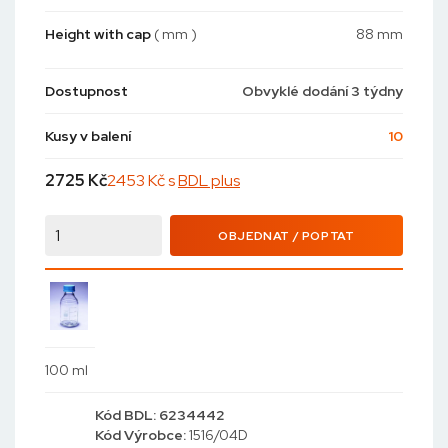
Height with cap
( mm )
88 mm
Dostupnost
Obvyklé dodání 3 týdny
Kusy v balení
10
2725
Kč
2453 Kč s
BDL plus
OBJEDNAT / POPTAT
100 ml
Kód
BDL: 6234442
Kód
Výrobce:
1516/04D