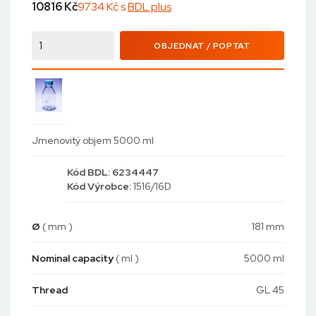
10816
Kč
9734 Kč s
BDL plus
OBJEDNAT / POPTAT
Jmenovitý objem 5000 ml
Kód
BDL: 6234447
Kód
Výrobce:
1516/16D
Ø
( mm )
181 mm
Nominal capacity
( ml )
5000 ml
Thread
GL 45