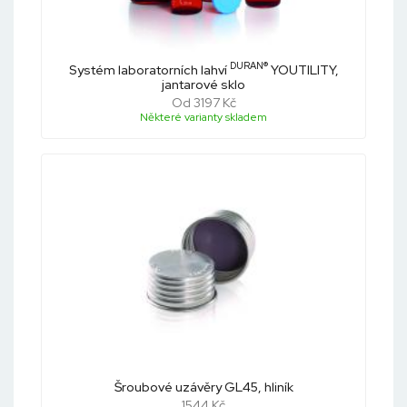
DURAN®
Systém laboratorních lahví
YOUTILITY,
jantarové sklo
Od 3197 Kč
Některé varianty skladem
Šroubové uzávěry GL45, hliník
1544 Kč