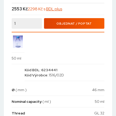
2553
Kč
2298 Kč s
BDL plus
OBJEDNAT / POPTAT
50 ml
Kód
BDL: 6234441
Kód
Výrobce:
1516/02D
Ø
( mm )
46 mm
Nominal capacity
( ml )
50 ml
Thread
GL 32