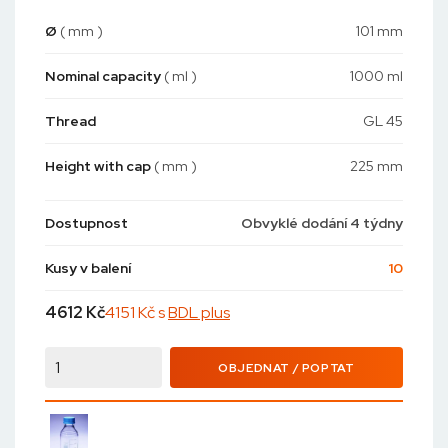
Ø
( mm )
101 mm
Nominal capacity
( ml )
1000 ml
Thread
GL 45
Height with cap
( mm )
225 mm
Dostupnost
Obvyklé dodání 4 týdny
Kusy v balení
10
4612
Kč
4151 Kč s
BDL plus
OBJEDNAT / POPTAT