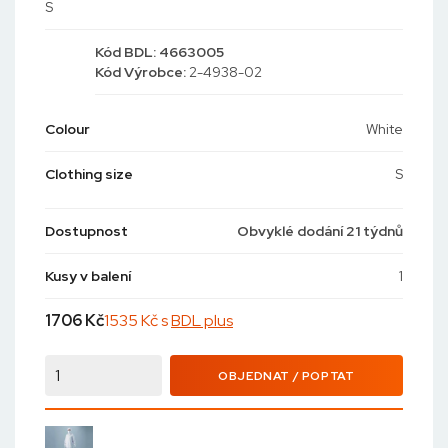
S
Kód
BDL: 4663005
Kód
Výrobce:
2-4938-02
Colour
White
Clothing size
S
Dostupnost
Obvyklé dodání 21 týdnů
Kusy v balení
1
1706
Kč
1535 Kč s
BDL plus
OBJEDNAT / POPTAT