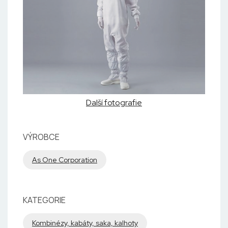
Další fotografie
VÝROBCE
As One Corporation
KATEGORIE
Kombinézy, kabáty, saka, kalhoty