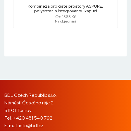
Kombinéza pro čisté prostory ASPURE,
polyester, s integrovanou kapucí
Od 1565 Kč
Na objednání
BDL Czech Republic s.r.o.
Náměstí Českého ráje 2
511 01 Turnov
Tel.:
+420 481 540 792
E-mail:
info@bdl.cz