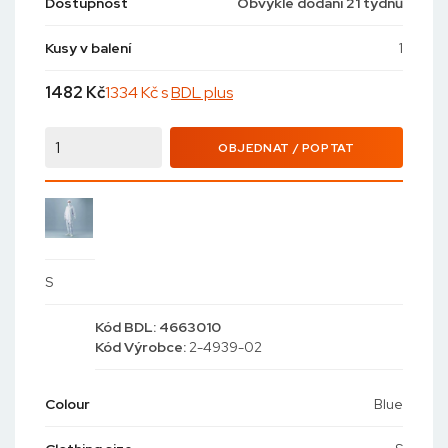
Dostupnost
Obvyklé dodání 21 týdnů
Kusy v balení
1
1482
Kč
1334 Kč s
BDL plus
OBJEDNAT / POPTAT
S
Kód
BDL: 4663010
Kód
Výrobce:
2-4939-02
Colour
Blue