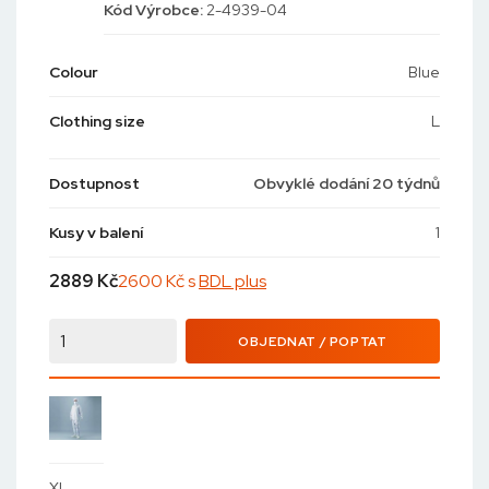
Kód
Výrobce:
2-4939-04
Colour
Blue
Clothing size
L
Dostupnost
Obvyklé dodání 20 týdnů
Kusy v balení
1
2889
Kč
2600 Kč s
BDL plus
OBJEDNAT / POPTAT
XL