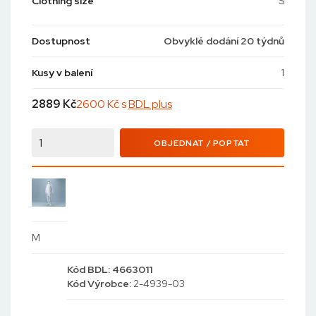
Clothing size
S
Dostupnost
Obvyklé dodání 20 týdnů
Kusy v balení
1
2889
Kč
2600 Kč s
BDL plus
OBJEDNAT / POPTAT
M
Kód
BDL: 4663011
Kód
Výrobce:
2-4939-03