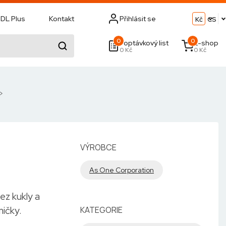
DL Plus
Kontakt
Přihlásit se
Kč
CS
0
0
Poptávkový list
E-shop
0 Kč
0 Kč
VÝROBCE
As One Corporation
ez kukly a
mičky.
KATEGORIE