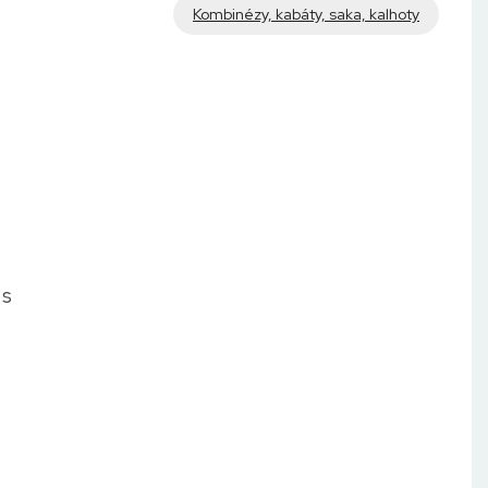
Kombinézy, kabáty, saka, kalhoty
 s