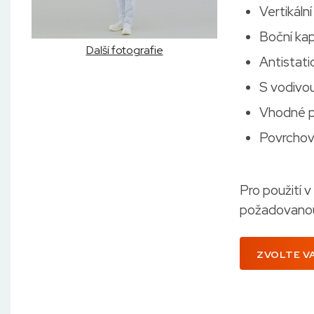
Vertikální
Boční kap
Další fotografie
Antistati
S vodivou
Vhodné pr
Povrchov
Pro použití 
požadovanou 
ZVOLTE V