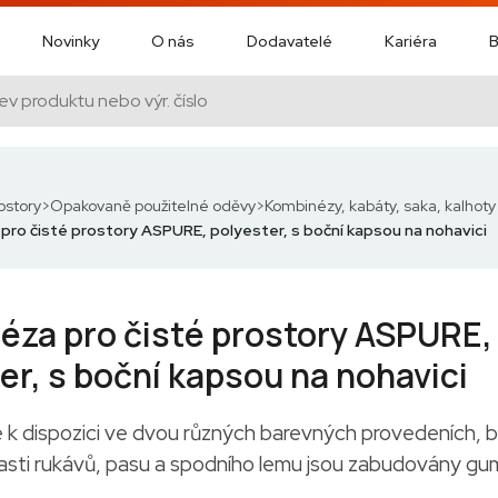
Novinky
O nás
Dodavatelé
Kariéra
B
ostory
Opakovaně použitelné oděvy
Kombinézy, kabáty, saka, kalhoty
ro čisté prostory ASPURE, polyester, s boční kapsou na nohavici
éza pro čisté prostory ASPURE,
er, s boční kapsou na nohavici
 k dispozici ve dvou různých barevných provedeních, b
asti rukávů, pasu a spodního lemu jsou zabudovány gu