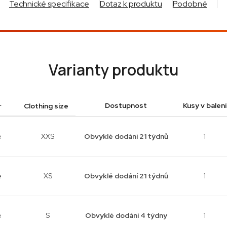
Technické specifikace
Dotaz k produktu
Podobné
Varianty produktu
Dostupnost
Kusy v balení
r
Clothing size
e
XXS
Obvyklé dodání 21 týdnů
1
e
XS
Obvyklé dodání 21 týdnů
1
e
S
Obvyklé dodání 4 týdny
1