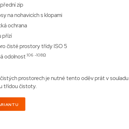
 přední zip
sy na nohavicích s klopami
cká ochrana
 přízí
o čisté prostory třídy ISO 5
:106
-108Ω
á odolnost
v čistých prostorech je nutné tento oděv prát v souladu
třídou čistoty.
ARIANTU