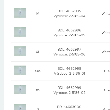
BDL: 4662995
M
Whit
Výrobce:
2-5185-04
BDL: 4662996
L
Whit
Výrobce:
2-5185-05
BDL: 4662997
XL
Whit
Výrobce:
2-5185-06
BDL: 4662998
XXS
Blue
Výrobce:
2-5186-01
BDL: 4662999
XS
Blue
Výrobce:
2-5186-02
BDL: 4663000
S
Blue