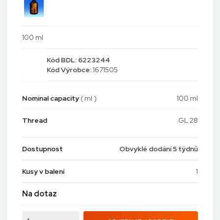
100 ml
Kód
BDL: 6223244
Kód
Výrobce:
1671505
Nominal capacity
( ml )
100 ml
Thread
GL 28
Dostupnost
Obvyklé dodání 5 týdnů
Kusy v balení
1
Na dotaz