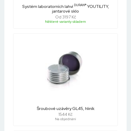
DURAN®
Systém laboratorních lahví
YOUTILITY,
jantarové sklo
Od 3197 Kč
Některé varianty skladem
Šroubové uzávěry GL45, hliník
1544 Kč
Na objednání