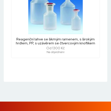
Reagenční lahve se šikmým ramenem, s širokým
hrdlem, PP, s uzávěrem se čtvercovým knoflíkem
Od 1300 Kč
Na objednání