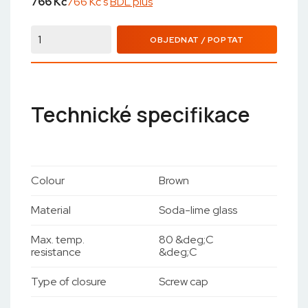
766
Kč
766 Kč s
BDL plus
OBJEDNAT / POPTAT
Technické specifikace
Colour
Brown
Material
Soda-lime glass
Max. temp.
80 &deg;C
resistance
&deg;C
Type of closure
Screw cap