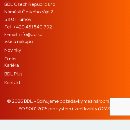
BDL Czech Republic s.r.o.
Náměstí Českého ráje 2
511 01 Turnov
Tel.:
+420 481 540 792
E-mail:
info@bdl.cz
Vše o nákupu
Novinky
O nás
Kariéra
BDL Plus
Kontakt
© 2026 BDL - Splňujeme požadavky mezinárodní normy
ISO 9001:2015 pro systém řízení kvality (QMS).