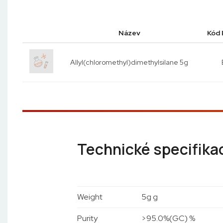
Název
Kód 
Allyl(chloromethyl)dimethylsilane 5g
Technické specifika
Weight
5g g
Purity
>95.0%(GC) %