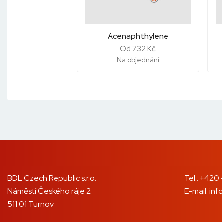
Acenaphthylene
Od 732 Kč
Na objednání
BDL Czech Republic s.r.o.
Tel.:
+420 
Náměstí Českého ráje 2
E-mail:
inf
511 01 Turnov