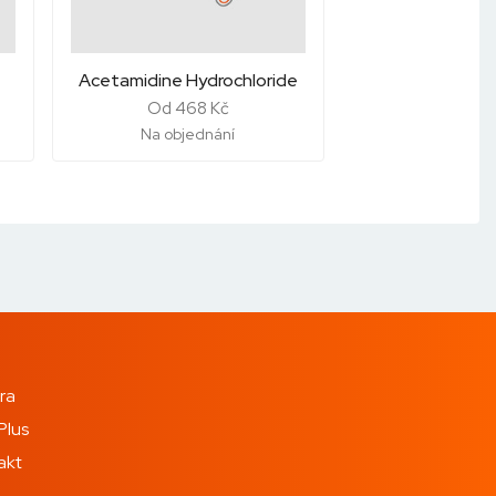
Acetamidine Hydrochloride
Od 468 Kč
Na objednání
ra
Plus
akt