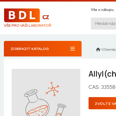
Vše o nákupu
VŠE PRO VAŠI LABORATOŘ
ZOBRAZIT KATALOG
Chemiká
Allyl(c
CAS: 33558
ZVOLTE V