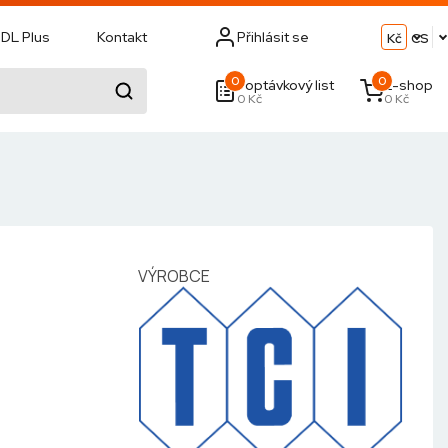
DL Plus
Kontakt
Přihlásit se
Kč
CS
0
0
Poptávkový list
E-shop
0 Kč
0 Kč
VÝROBCE