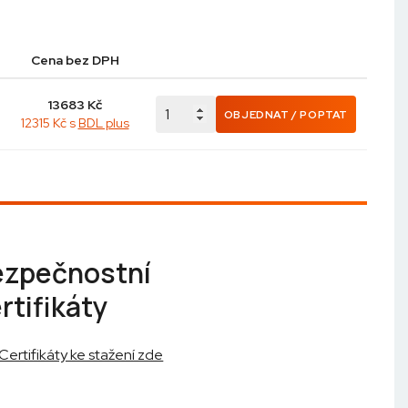
Cena bez DPH
13683
Kč
OBJEDNAT / POPTAT
12315 Kč s
BDL plus
ezpečnostní
rtifikáty
Certifikáty ke stažení zde