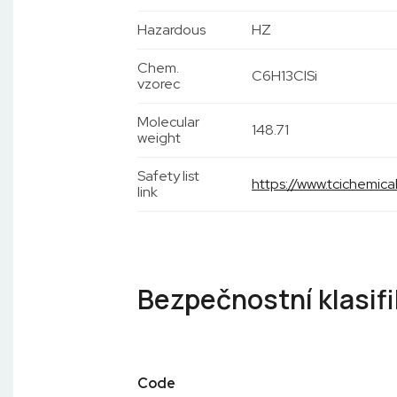
Hazardous
HZ
Chem.
C6H13ClSi
vzorec
Molecular
148.71
weight
Safety list
https://www.tcichemic
link
Bezpečnostní klasif
Code