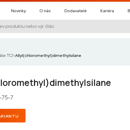
Novinky
O nás
Dodavatelé
Kariéra
B
lie TCI
Allyl(chloromethyl)dimethylsilane
hloromethyl)dimethylsilane
-75-7
ARIANTU