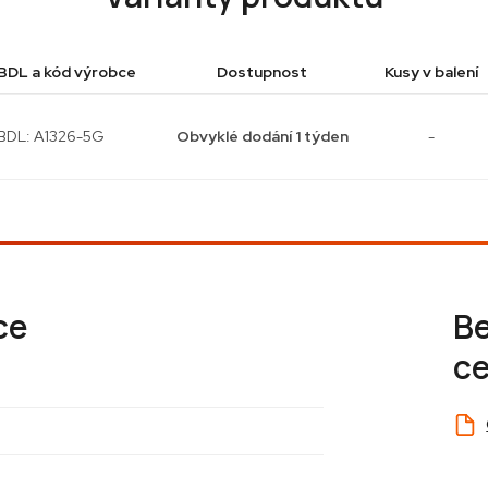
BDL a kód výrobce
Dostupnost
Kusy v balení
BDL: A1326-5G
Obvyklé dodání 1 týden
-
ce
B
ce