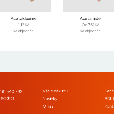
Acetaldoxime
Acetamide
1112 Kč
Od 761 Kč
Na objednání
Na objednání
Vše o nákupu
Karié
481 540 792
o@bdl.cz
Novinky
BDL 
O nás
Kont