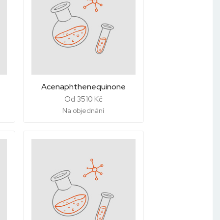
Acenaphthenequinone
Od 3510 Kč
Na objednání