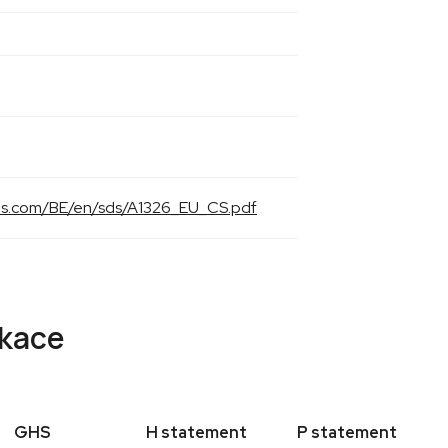
als.com/BE/en/sds/A1326_EU_CS.pdf
ikace
GHS
H statement
P statement