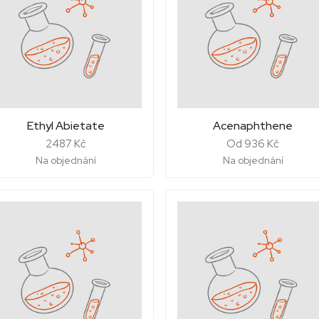
Ethyl Abietate
Acenaphthene
2487 Kč
Od 936 Kč
Na objednání
Na objednání