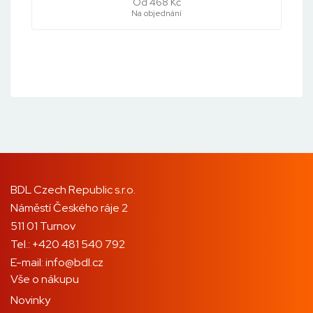
Od 468 Kč
Na objednání
BDL Czech Republic s.r.o.
Náměstí Českého ráje 2
511 01 Turnov
Tel.:
+420 481 540 792
E-mail:
info@bdl.cz
Vše o nákupu
Novinky