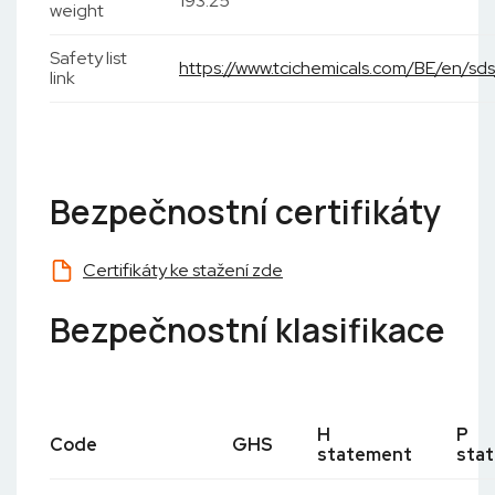
193.25
weight
Safety list
https://www.tcichemicals.com/BE/en/s
link
Bezpečnostní certifikáty
Certifikáty ke stažení zde
Bezpečnostní klasifikace
H
P
Code
GHS
statement
sta