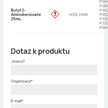
P264
P28
Butyl 2-
P302
Aminobenzoate
H315, H319
P352
25mL
P313
P313
P36
Dotaz k produktu
Jméno*
Organizace*
E-mail*