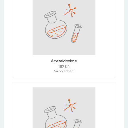
Acetaldoxime
1112 Kč
Na objednání