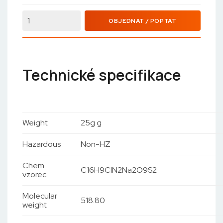
OBJEDNAT / POPTAT
Technické specifikace
Weight
25g g
Hazardous
Non-HZ
Chem.
C16H9ClN2Na2O9S2
vzorec
Molecular
518.80
weight