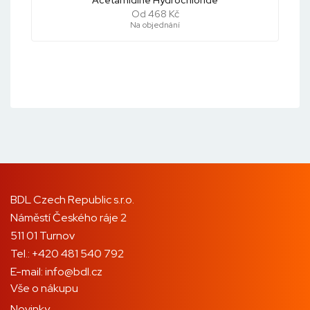
Acetamidine Hydrochloride
Od 468 Kč
Na objednání
BDL Czech Republic s.r.o.
Náměstí Českého ráje 2
511 01 Turnov
Tel.:
+420 481 540 792
E-mail:
info@bdl.cz
Vše o nákupu
Novinky