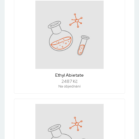
Ethyl Abietate
2487 Kč
Na objednání