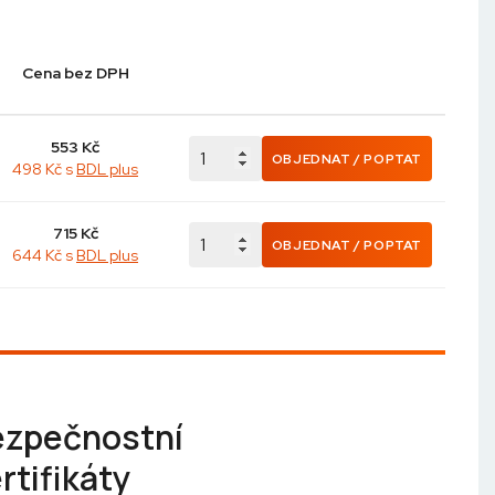
Cena bez DPH
553
Kč
OBJEDNAT / POPTAT
498 Kč s
BDL plus
715
Kč
OBJEDNAT / POPTAT
644 Kč s
BDL plus
ezpečnostní
rtifikáty