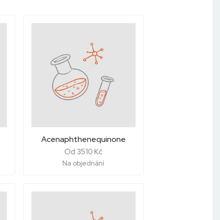
Acenaphthenequinone
Od 3510 Kč
Na objednání