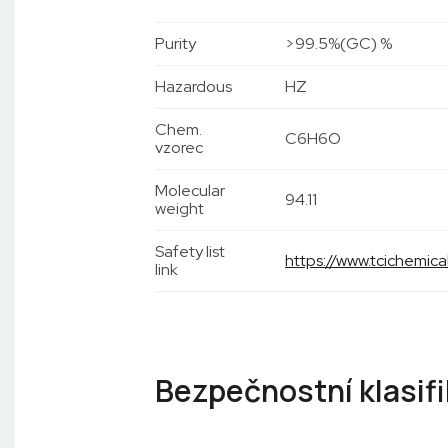
Purity
>99.5%(GC) %
Hazardous
HZ
Chem.
C6H6O
vzorec
Molecular
94.11
weight
Safety list
https://www.tcichemi
link
Bezpečnostní klasif