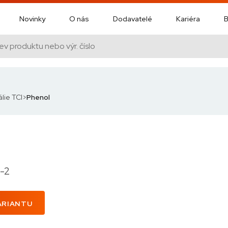
Novinky
O nás
Dodavatelé
Kariéra
B
lie TCI
Phenol
-2
ARIANTU