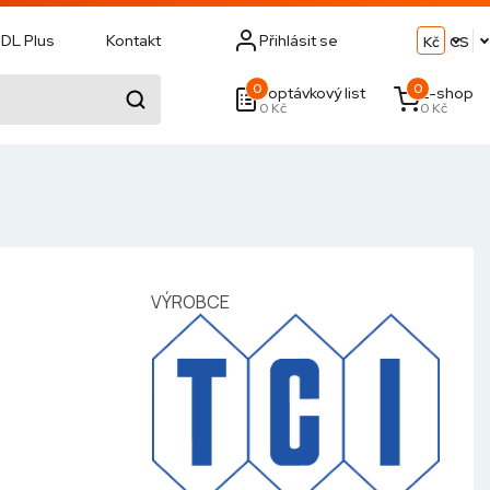
DL Plus
Kontakt
Přihlásit se
Kč
CS
0
0
Poptávkový list
E-shop
0 Kč
0 Kč
VÝROBCE