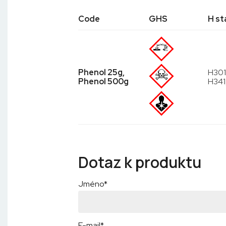
Code
GHS
H s
Phenol 25g,
H301,
Phenol 500g
H341
Dotaz k produktu
Jméno*
E-mail*