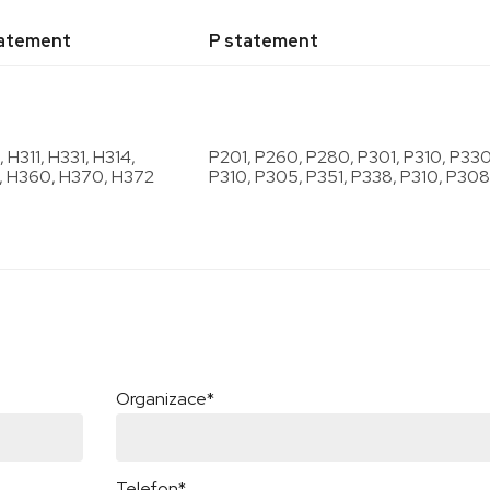
tatement
P statement
 H311, H331, H314,
P201, P260, P280, P301, P310, P330
, H360, H370, H372
P310, P305, P351, P338, P310, P308
Organizace*
Telefon*