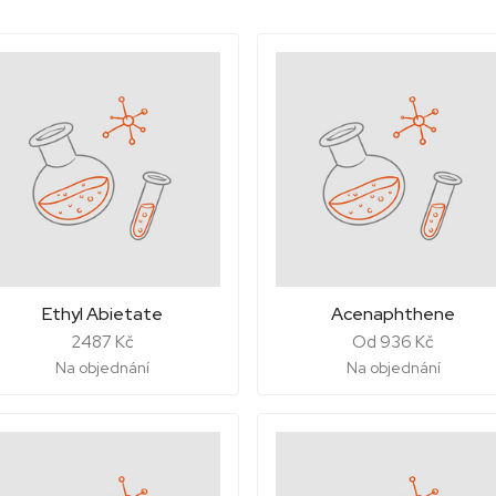
Ethyl Abietate
Acenaphthene
2487 Kč
Od 936 Kč
Na objednání
Na objednání