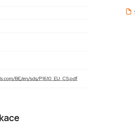
cals.com/BE/en/sds/P1610_EU_CS.pdf
ikace